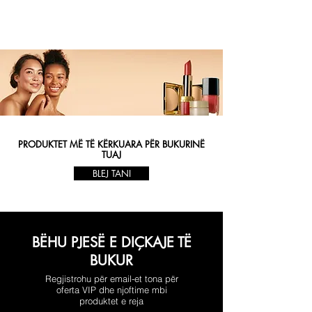
PRODUKTET MË TË KËRKUARA PËR BUKURINË
TUAJ
BLEJ TANI
BËHU PJESË E DIÇKAJE TË
BUKUR
Regjistrohu për email-et tona për
oferta VIP dhe njoftime mbi
produktet e reja