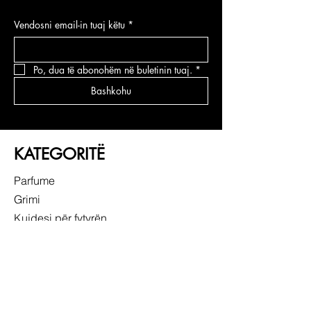
Vendosni email-in tuaj këtu
*
Po, dua të abonohëm në buletinin tuaj.
*
Bashkohu
KATEGORITË
Parfume
Grimi
Kujdesi për fytyrën
Kujdesi për flokë