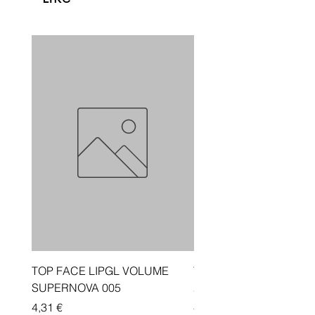
TOP FACE LIPGL VOLUME
Traka depiluese Vicotir
SUPERNOVA 005
20 cope
Price
Price
4,31 €
4,33 €