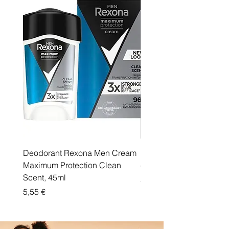
Deodorant Rexona Men Cream
Rexona maximum protec
Maximum Protection Clean
cream Active Shield
Scent, 45ml
Price
5,55 €
Price
5,55 €