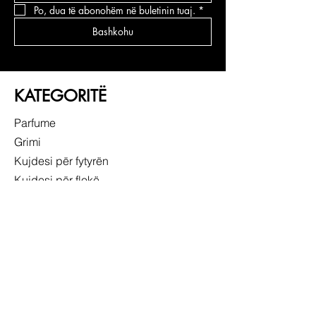
Po, dua të abonohëm në buletinin tuaj.
*
Bashkohu
KATEGORITË
Parfume
Grimi
Kujdesi për fytyrën
Kujdesi për flokë
LIDHJE TË SHPEJTA
RRETH NESH
SHËRBIMI NDAJ KLIENTIT