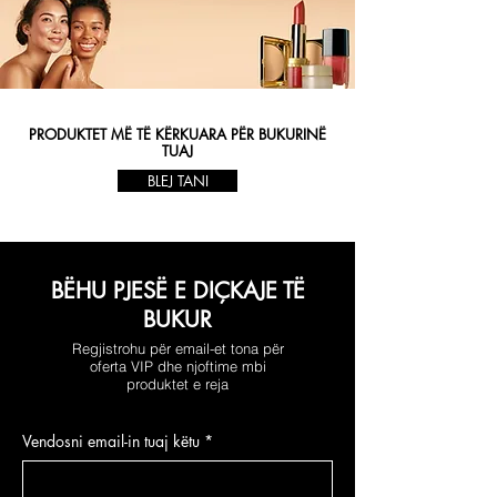
PRODUKTET MË TË KËRKUARA PËR BUKURINË
TUAJ
BLEJ TANI
BËHU PJESË E DIÇKAJE TË
BUKUR
Regjistrohu për email-et tona për
oferta VIP dhe njoftime mbi
produktet e reja
Vendosni email-in tuaj këtu
*