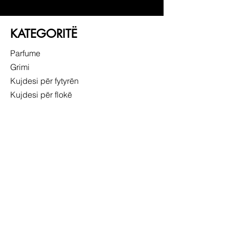
KATEGORITË
Parfume
Grimi
Kujdesi për fytyrën
Kujdesi për flokë
LIDHJE TË SHPEJTA
RRETH NESH
SHËRBIMI NDAJ KLIENTIT
NDJEK