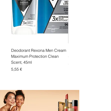
Deodorant Rexona Men Cream
Rexona maximum protec
Maximum Protection Clean
cream Active Shield
Scent, 45ml
Price
5,55 €
Price
5,55 €