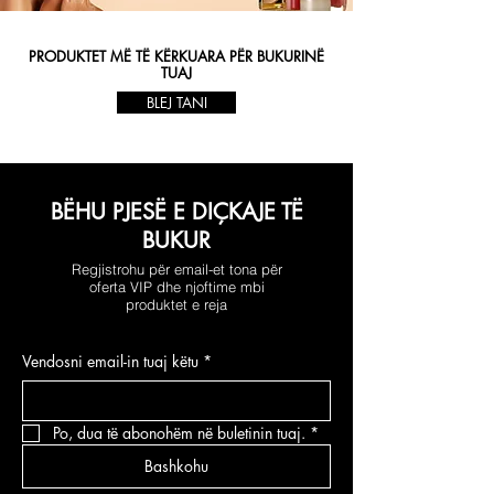
PRODUKTET MË TË KËRKUARA PËR BUKURINË
TUAJ
BLEJ TANI
BËHU PJESË E DIÇKAJE TË
BUKUR
Regjistrohu për email-et tona për
oferta VIP dhe njoftime mbi
produktet e reja
Vendosni email-in tuaj këtu
*
Po, dua të abonohëm në buletinin tuaj.
*
Bashkohu