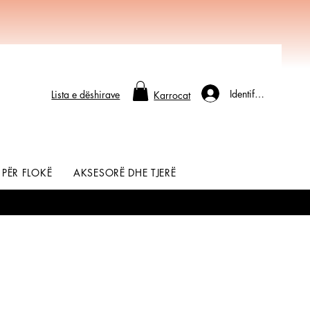
Identifikohu
Lista e dëshirave
Karrocat
 PËR FLOKË
AKSESORË DHE TJERË