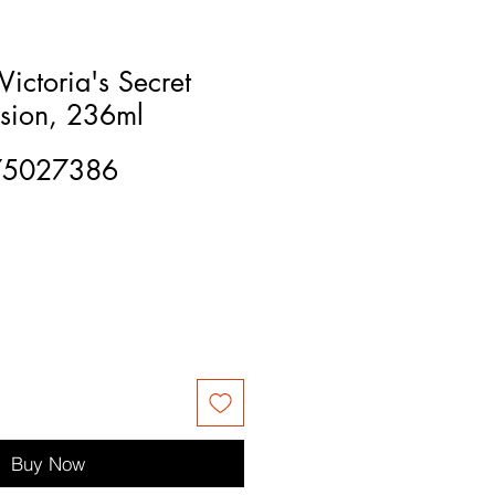
Victoria's Secret
sion, 236ml
75027386
Buy Now