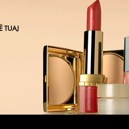
Ë TUAJ