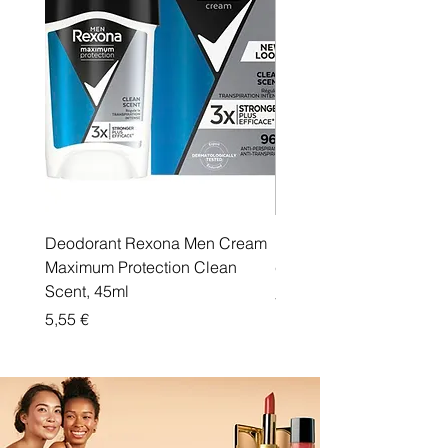
Deodorant Rexona Men Cream
Rexona maximum protec
Maximum Protection Clean
cream Active Shield
Scent, 45ml
Price
5,55 €
Price
5,55 €