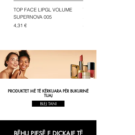
TOP FACE LIPGL VOLUME
Traka depiluese Vicotir
SUPERNOVA 005
20 cope
Price
Price
4,31 €
4,33 €
PRODUKTET MË TË KËRKUARA PËR BUKURINË
TUAJ
BLEJ TANI
BËHU PJESË E DIÇKAJE TË