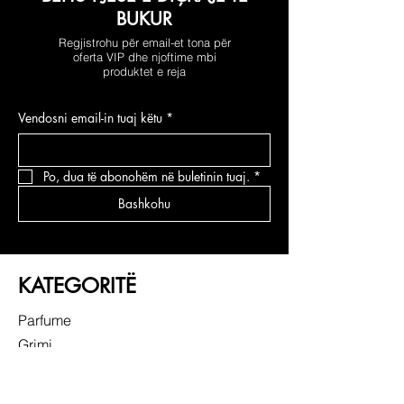
BUKUR
Regjistrohu për email-et tona për
oferta VIP dhe njoftime mbi
produktet e reja
Vendosni email-in tuaj këtu
*
Po, dua të abonohëm në buletinin tuaj.
*
Bashkohu
KATEGORITË
Parfume
Grimi
Kujdesi për fytyrën
Kujdesi për flokë