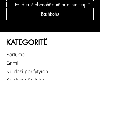
Po, dua të abonohëm në buletinin tuaj.
*
Bashkohu
KATEGORITË
Parfume
Grimi
Kujdesi për fytyrën
Kujdesi për flokë
LIDHJE TË SHPEJTA
RRETH NESH
SHËRBIMI NDAJ KLIENTIT