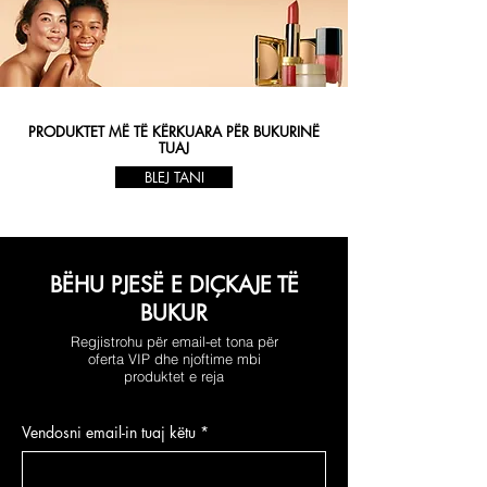
PRODUKTET MË TË KËRKUARA PËR BUKURINË
TUAJ
BLEJ TANI
BËHU PJESË E DIÇKAJE TË
BUKUR
Regjistrohu për email-et tona për
oferta VIP dhe njoftime mbi
produktet e reja
Vendosni email-in tuaj këtu
*