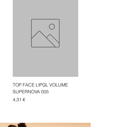
TOP FACE LIPGL VOLUME
Traka depiluese Vicotir
SUPERNOVA 005
20 cope
Price
Price
4,31 €
4,33 €