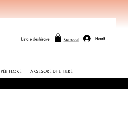
Identifikohu
Lista e dëshirave
Karrocat
 PËR FLOKË
AKSESORË DHE TJERË