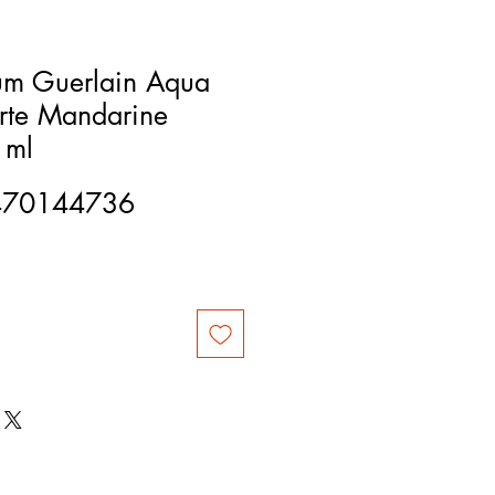
um Guerlain Aqua
orte Mandarine
 ml
470144736