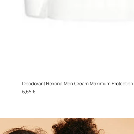
Deodorant Rexona Men Cream Maximum Protection 
Price
5,55 €