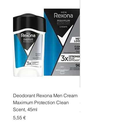
Deodorant Rexona Men Cream
Rexona maximum protec
Maximum Protection Clean
cream Active Shield
Scent, 45ml
Price
5,55 €
Price
5,55 €