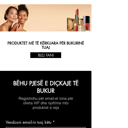
PRODUKTET MË TË KËRKUARA PËR BUKURINË
TUAJ
BLEJ TANI
BËHU PJESË E DIÇKAJE TË
BUKUR
Regjistrohu për email-et tona për
oferta VIP dhe njoftime mbi
produktet e reja
Vendosni email-in tuaj këtu
*