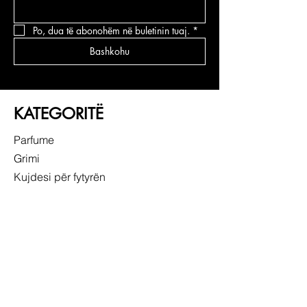
Po, dua të abonohëm në buletinin tuaj.
*
Bashkohu
KATEGORITË
Parfume
Grimi
Kujdesi për fytyrën
Kujdesi për flokë
LIDHJE TË SHPEJTA
RRETH NESH