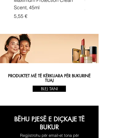
Maximum Protection Clean
cream Active Shield
Scent, 45ml
Price
5,55 €
Price
5,55 €
PRODUKTET MË TË KËRKUARA PËR BUKURINË
TUAJ
BLEJ TANI
BËHU PJESË E DIÇKAJE TË
BUKUR
Regjistrohu për email-et tona për