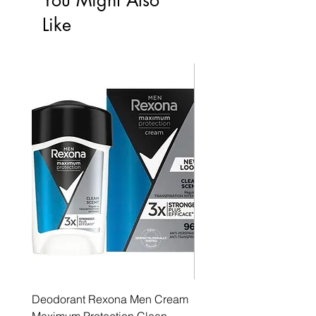
Like
Deodorant Rexona Men Cream
Rexona maximum protec