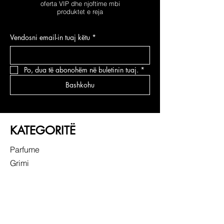
oferta VIP dhe njoftime mbi
produktet e reja
Vendosni email-in tuaj këtu
*
Po, dua të abonohëm në buletinin tuaj.
*
Bashkohu
KATEGORITË
Parfume
Grimi
Kujdesi për fytyrën
Kujdesi për flokë