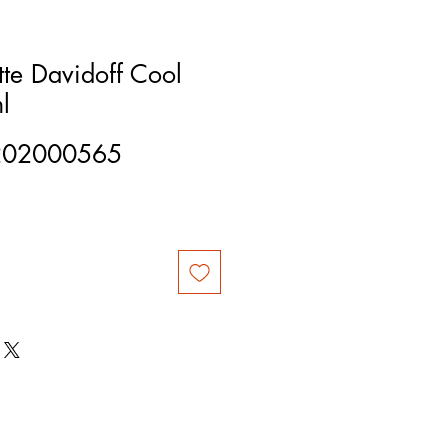
tte Davidoff Cool
l
202000565