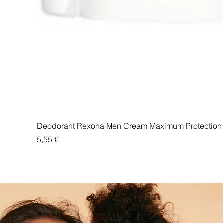
Deodorant Rexona Men Cream Maximum Protection 
Price
5,55 €