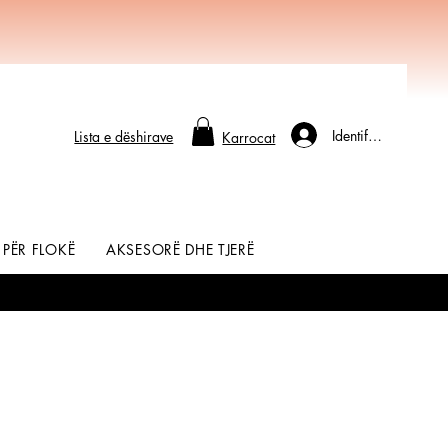
Identifikohu
Lista e dëshirave
Karrocat
 PËR FLOKË
AKSESORË DHE TJERË