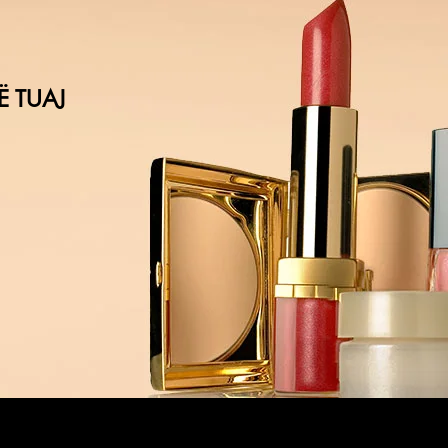
Ë TUAJ