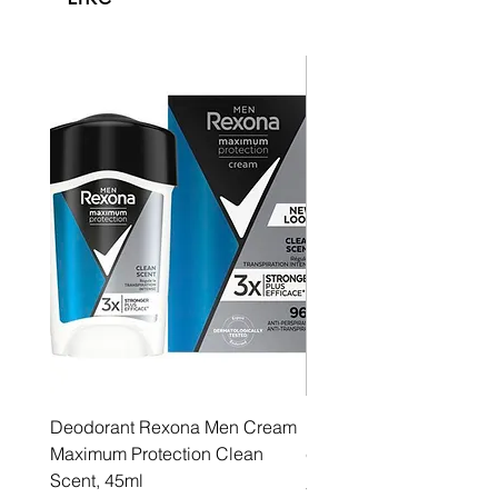
Deodorant Rexona Men Cream
Rexona maximum protec
Maximum Protection Clean
cream Active Shield
Scent, 45ml
Price
5,55 €