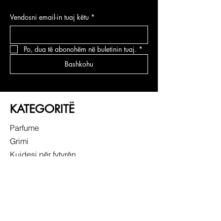
Vendosni email-in tuaj këtu
*
Po, dua të abonohëm në buletinin tuaj.
*
Bashkohu
KATEGORITË
Parfume
Grimi
Kujdesi për fytyrën
Kujdesi për flokë