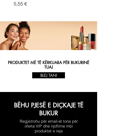
Price
5,55 €
PRODUKTET MË TË KËRKUARA PËR BUKURINË
TUAJ
BLEJ TANI
BËHU PJESË E DIÇKAJE TË
BUKUR
Regjistrohu për email-et tona për
oferta VIP dhe njoftime mbi
produktet e reja