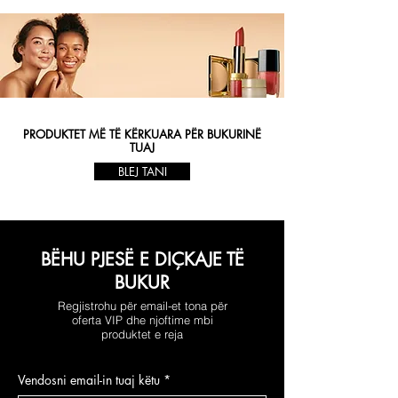
PRODUKTET MË TË KËRKUARA PËR BUKURINË
TUAJ
BLEJ TANI
BËHU PJESË E DIÇKAJE TË
BUKUR
Regjistrohu për email-et tona për
oferta VIP dhe njoftime mbi
produktet e reja
Vendosni email-in tuaj këtu
*