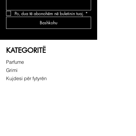
Po, dua të abonohëm në buletinin tuaj.
*
Bashkohu
KATEGORITË
Parfume
Grimi
Kujdesi për fytyrën
Kujdesi për flokë
LIDHJE TË SHPEJTA
RRETH NESH