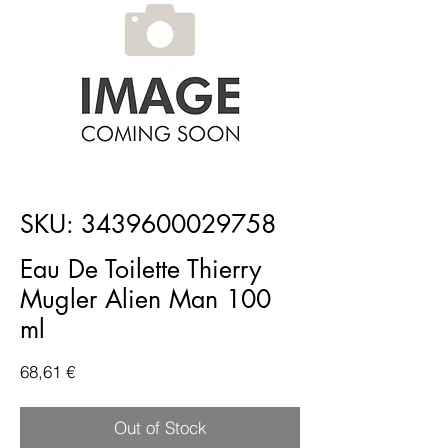
SKU: 3439600029758
Eau De Toilette Thierry
Mugler Alien Man 100
ml
Price
68,61 €
Out of Stock