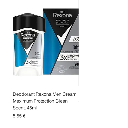
Deodorant Rexona Men Cream
Rexona maximum protec
Maximum Protection Clean
cream Active Shield
Scent, 45ml
Price
5,55 €
Price
5,55 €