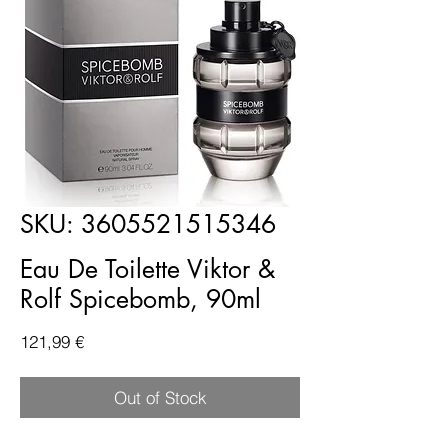
SKU: 3605521515346
Eau De Toilette Viktor &
Rolf Spicebomb, 90ml
Price
121,99 €
Out of Stock