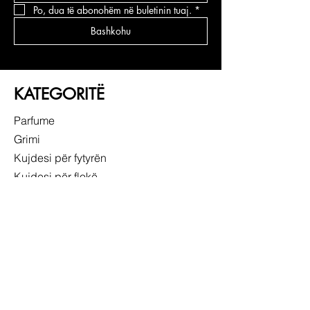
Po, dua të abonohëm në buletinin tuaj.
*
Bashkohu
KATEGORITË
Parfume
Grimi
Kujdesi për fytyrën
Kujdesi për flokë
LIDHJE TË SHPEJTA
RRETH NESH
SHËRBIMI NDAJ KLIENTIT