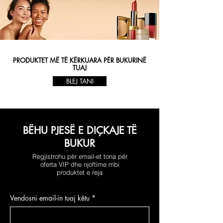
PRODUKTET MË TË KËRKUARA PËR BUKURINË
TUAJ
BLEJ TANI
BËHU PJESË E DIÇKAJE TË
BUKUR
Regjistrohu për email-et tona për
oferta VIP dhe njoftime mbi
produktet e reja
Vendosni email-in tuaj këtu
*