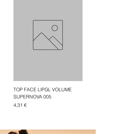
TOP FACE LIPGL VOLUME
Traka depiluese Vicotir
SUPERNOVA 005
20 cope
Price
Price
4,31 €
4,33 €