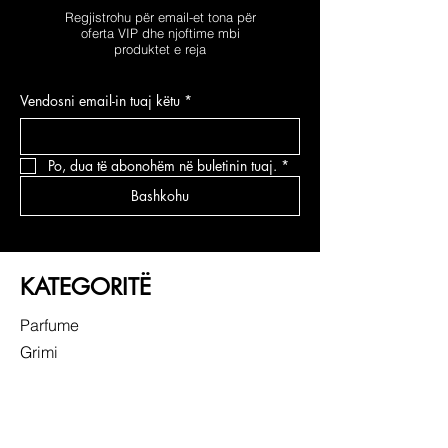
Regjistrohu për email-et tona për
oferta VIP dhe njoftime mbi
produktet e reja
Vendosni email-in tuaj këtu
*
Po, dua të abonohëm në buletinin tuaj.
*
Bashkohu
KATEGORITË
Parfume
Grimi
Kujdesi për fytyrën
Kujdesi për flokë