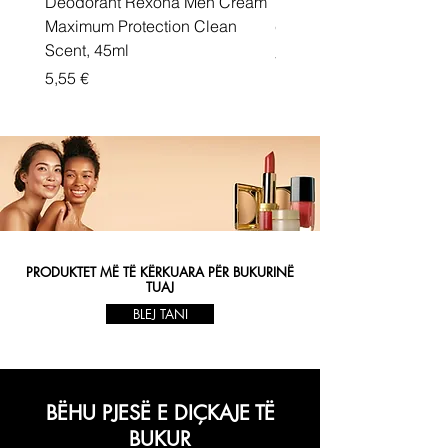
Deodorant Rexona Men Cream
Rexona maximum protec
Maximum Protection Clean
cream Active Shield
Scent, 45ml
Price
5,55 €
Price
5,55 €
PRODUKTET MË TË KËRKUARA PËR BUKURINË
TUAJ
BLEJ TANI
BËHU PJESË E DIÇKAJE TË
BUKUR