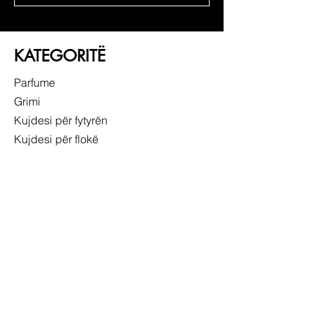
KATEGORITË
Parfume
Grimi
Kujdesi për fytyrën
Kujdesi për flokë
LIDHJE TË SHPEJTA
RRETH NESH
SHËRBIMI NDAJ KLIENTIT
NDJEK