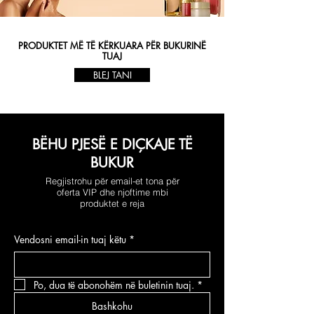
PRODUKTET MË TË KËRKUARA PËR BUKURINË
TUAJ
BLEJ TANI
BËHU PJESË E DIÇKAJE TË
BUKUR
Regjistrohu për email-et tona për
oferta VIP dhe njoftime mbi
produktet e reja
Vendosni email-in tuaj këtu
*
Po, dua të abonohëm në buletinin tuaj.
*
Bashkohu