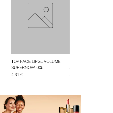
TOP FACE LIPGL VOLUME
Traka depiluese Vicotir
SUPERNOVA 005
20 cope
Price
Price
4,31 €
4,33 €