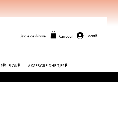
Identifikohu
Lista e dëshirave
Karrocat
 PËR FLOKË
AKSESORË DHE TJERË