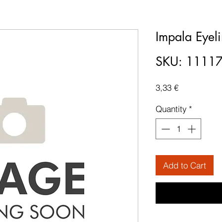
Impala Eyel
SKU: 1111
Price
3,33 €
Quantity
*
Add to Cart