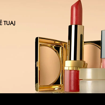
Ë TUAJ