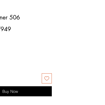
iner 506
7949
Buy Now