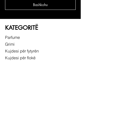
Bashkohu
KATEGORITË
Parfume
Grimi
Kujdesi për fytyrën
Kujdesi për flokë
LIDHJE TË SHPEJTA
RRETH NESH
SHËRBIMI NDAJ KLIENTIT