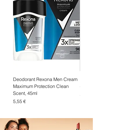
Deodorant Rexona Men Cream
Rexona maximum protec
Maximum Protection Clean
cream Active Shield
Scent, 45ml
Price
5,55 €
Price
5,55 €