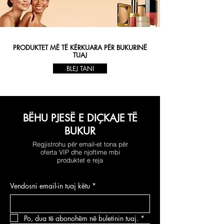
PRODUKTET MË TË KËRKUARA PËR BUKURINË
TUAJ
BLEJ TANI
BËHU PJESË E DIÇKAJE TË
BUKUR
Regjistrohu për email-et tona për
oferta VIP dhe njoftime mbi
produktet e reja
Vendosni email-in tuaj këtu
*
Po, dua të abonohëm në buletinin tuaj.
*