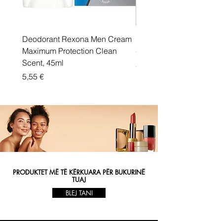
Deodorant Rexona Men Cream
Rexona maximum protec
Maximum Protection Clean
cream Active Shield
Scent, 45ml
Price
5,55 €
Price
5,55 €
PRODUKTET MË TË KËRKUARA PËR BUKURINË
TUAJ
BLEJ TANI