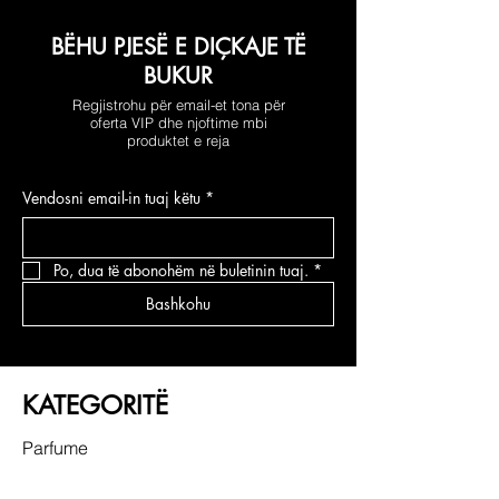
BËHU PJESË E DIÇKAJE TË
BUKUR
Regjistrohu për email-et tona për
oferta VIP dhe njoftime mbi
produktet e reja
Vendosni email-in tuaj këtu
*
Po, dua të abonohëm në buletinin tuaj.
*
Bashkohu
KATEGORITË
Parfume
Grimi