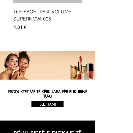
TOP FACE LIPGL VOLUME
Traka depiluese Vicotir
SUPERNOVA 005
20 cope
Price
Price
4,31 €
4,33 €
PRODUKTET MË TË KËRKUARA PËR BUKURINË
TUAJ
BLEJ TANI