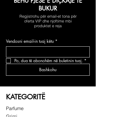
BËHU PJESË E DIÇKAJE TË
BUKUR
Regjistrohu për email-et tona për
oferta VIP dhe njoftime mbi
produktet e reja
Vendosni email-in tuaj këtu
*
Po, dua të abonohëm në buletinin tuaj.
*
Bashkohu
KATEGORITË
Parfume
Grimi
Kujdesi për fytyrën
Kujdesi për flokë