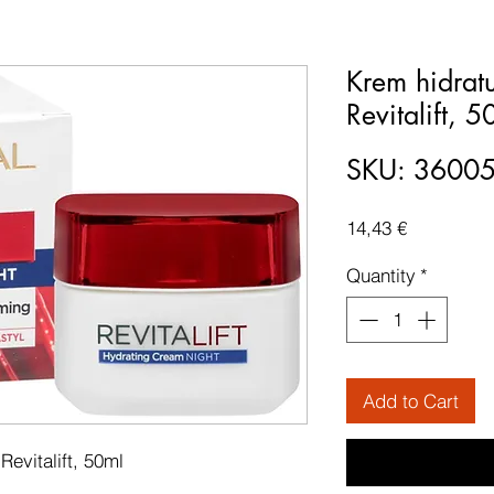
Krem hidratu
Revitalift, 5
SKU: 3600
Price
14,43 €
Quantity
*
Add to Cart
Revitalift, 50ml