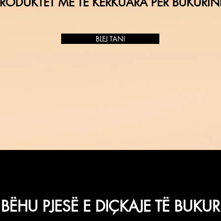
RODUKTET MË TË KËRKUARA PËR BUKURIN
BLEJ TANI
BËHU PJESË E DIÇKAJE TË BUKUR