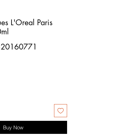
es L'Oreal Paris
0ml
520160771
Buy Now