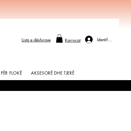
Identifikohu
Lista e dëshirave
Karrocat
 PËR FLOKË
AKSESORË DHE TJERË