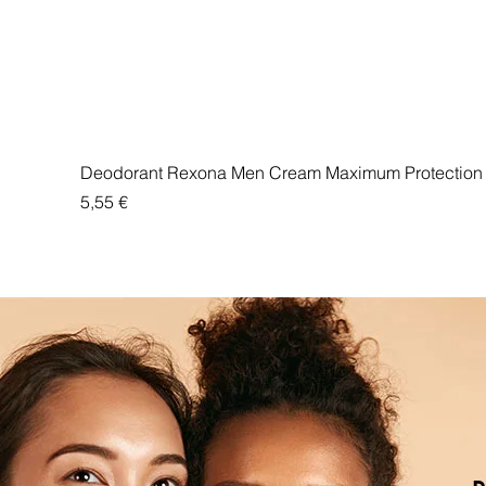
Deodorant Rexona Men Cream Maximum Protection 
Price
5,55 €