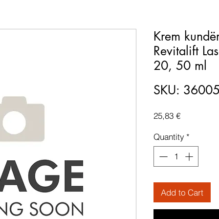
Krem kundër
Revitalift L
20, 50 ml
SKU: 3600
Price
25,83 €
Quantity
*
Add to Cart