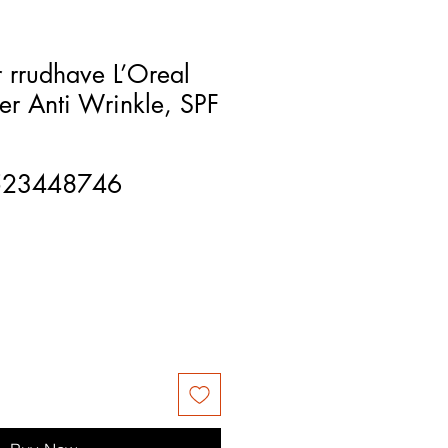
 rrudhave L’Oreal
aser Anti Wrinkle, SPF
523448746