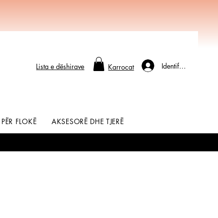
Identifikohu
Lista e dëshirave
Karrocat
 PËR FLOKË
AKSESORË DHE TJERË