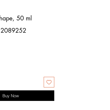
hape, 50 ml
12089252
Buy Now