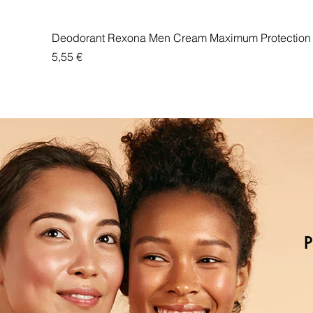
Deodorant Rexona Men Cream Maximum Protection 
Price
5,55 €
P