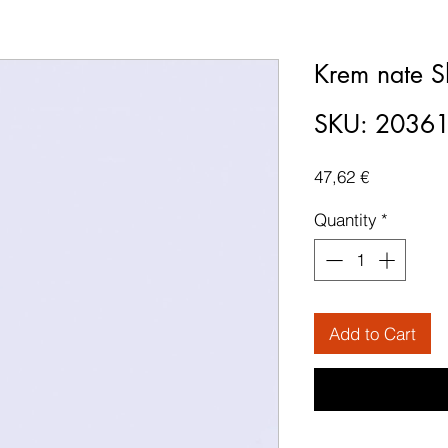
Krem nate S
SKU: 2036
Price
47,62 €
Quantity
*
Add to Cart