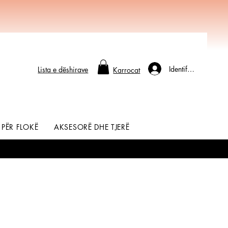
Identifikohu
Lista e dëshirave
Karrocat
 PËR FLOKË
AKSESORË DHE TJERË