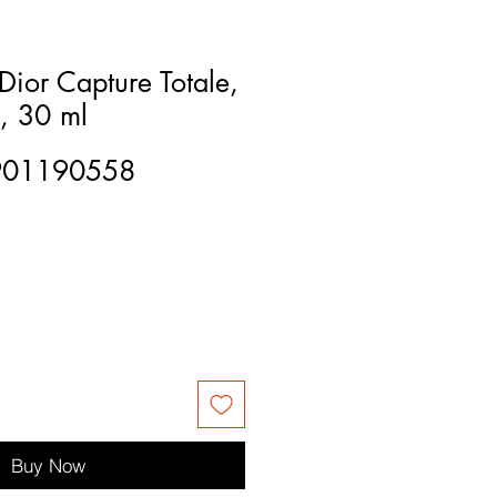
Dior Capture Totale,
, 30 ml
901190558
Buy Now