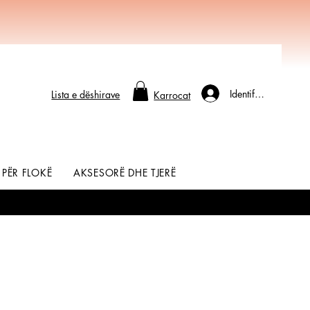
Identifikohu
Lista e dëshirave
Karrocat
 PËR FLOKË
AKSESORË DHE TJERË