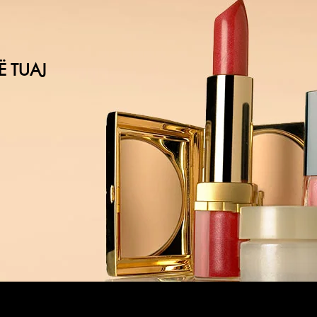
Ë TUAJ