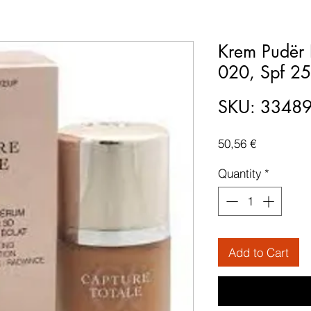
Krem Pudër 
020, Spf 25
SKU: 3348
Price
50,56 €
Quantity
*
Add to Cart