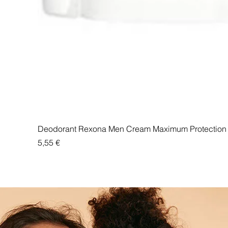
Deodorant Rexona Men Cream Maximum Protection 
Price
5,55 €