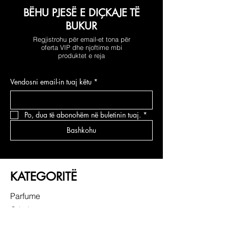
BËHU PJESË E DIÇKAJE TË
BUKUR
Regjistrohu për email-et tona për
oferta VIP dhe njoftime mbi
produktet e reja
Vendosni email-in tuaj këtu
*
Po, dua të abonohëm në buletinin tuaj.
*
Bashkohu
KATEGORITË
Parfume
Grimi
Kujdesi për fytyrën