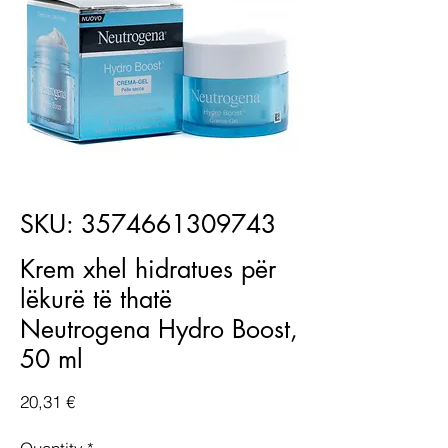
SKU: 3574661309743
Krem xhel hidratues për
lëkurë të thatë
Neutrogena Hydro Boost,
50 ml
Price
20,31 €