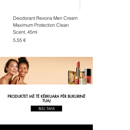
Deodorant Rexona Men Cream
Rexona maximum protec
Maximum Protection Clean
cream Active Shield
Scent, 45ml
Price
5,55 €
Price
5,55 €
PRODUKTET MË TË KËRKUARA PËR BUKURINË
TUAJ
BLEJ TANI