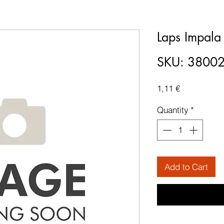
Laps Impala
SKU: 3800
Price
1,11 €
Quantity
*
Add to Cart