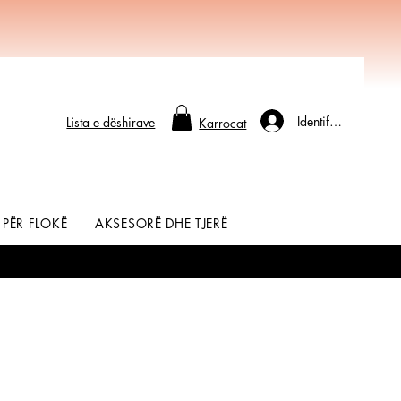
Identifikohu
Lista e dëshirave
Karrocat
 PËR FLOKË
AKSESORË DHE TJERË