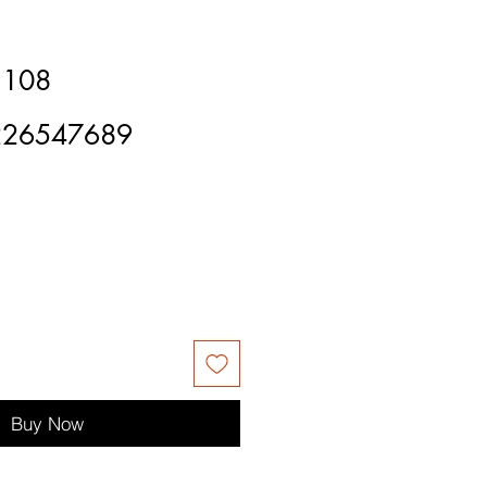
 108
226547689
Buy Now