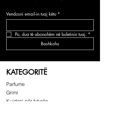
Vendosni email-in tuaj këtu
*
Po, dua të abonohëm në buletinin tuaj.
*
Bashkohu
KATEGORITË
Parfume
Grimi
Kujdesi për fytyrën
Kujdesi për flokë