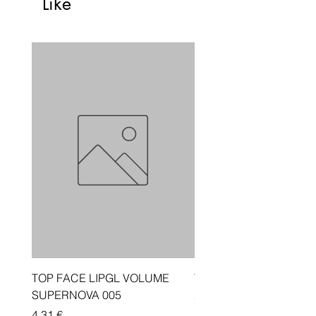
Like
TOP FACE LIPGL VOLUME
Traka depiluese Vicotir
SUPERNOVA 005
20 cope
Price
Price
4,31 €
4,33 €