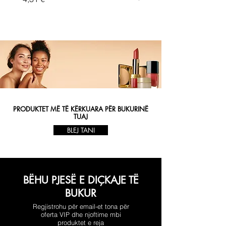
PRODUKTET MË TË KËRKUARA PËR BUKURINË
TUAJ
BLEJ TANI
BËHU PJESË E DIÇKAJE TË
BUKUR
Regjistrohu për email-et tona për
oferta VIP dhe njoftime mbi
produktet e reja