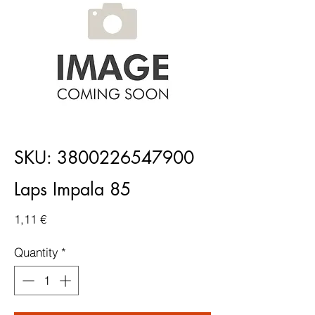
SKU: 3800226547900
Laps Impala 85
Price
1,11 €
Quantity
*