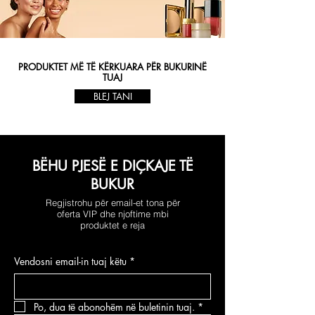
PRODUKTET MË TË KËRKUARA PËR BUKURINË
TUAJ
BLEJ TANI
BËHU PJESË E DIÇKAJE TË
BUKUR
Regjistrohu për email-et tona për
oferta VIP dhe njoftime mbi
produktet e reja
Vendosni email-in tuaj këtu
*
Po, dua të abonohëm në buletinin tuaj.
*