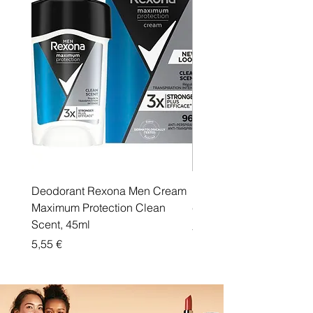
Deodorant Rexona Men Cream
Rexona maximum protec
Maximum Protection Clean
cream Active Shield
Scent, 45ml
Price
5,55 €
Price
5,55 €