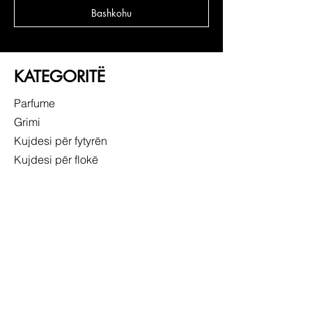
Bashkohu
KATEGORITË
Parfume
Grimi
Kujdesi për fytyrën
Kujdesi për flokë
LIDHJE TË SHPEJTA
RRETH NESH
SHËRBIMI NDAJ KLIENTIT