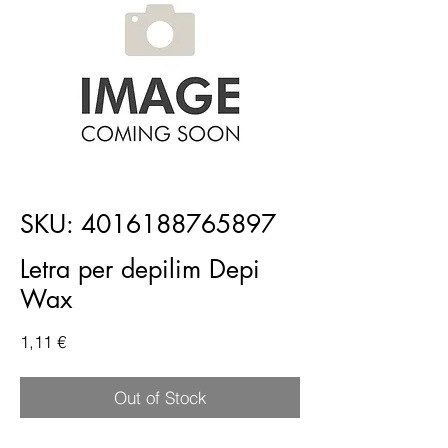
SKU: 4016188765897
Letra per depilim Depi
Wax
Price
1,11 €
Out of Stock