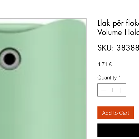
Llak për flo
Volume Hol
SKU: 3838
Price
4,71 €
Quantity
*
Add to Cart