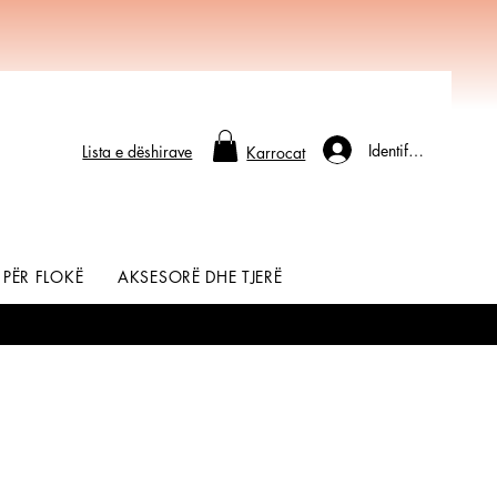
Identifikohu
Lista e dëshirave
Karrocat
 PËR FLOKË
AKSESORË DHE TJERË