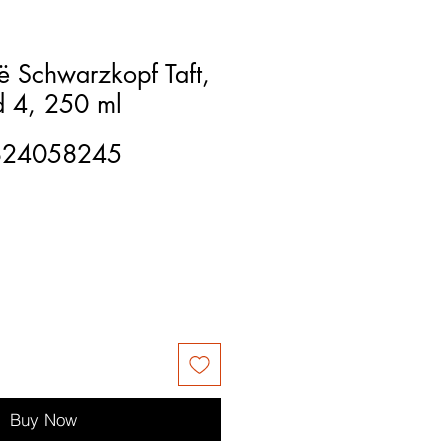
kë Schwarzkopf Taft,
d 4, 250 ml
824058245
Buy Now