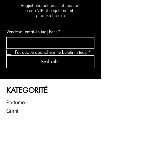
Regjistrohu për email-et tona për
oferta VIP dhe njoftime mbi
produktet e reja
Vendosni email-in tuaj këtu
*
Po, dua të abonohëm në buletinin tuaj.
*
Bashkohu
KATEGORITË
Parfume
Grimi
Kujdesi për fytyrën
Kujdesi për flokë