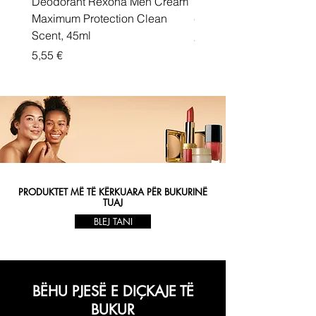
Deodorant Rexona Men Cream
Rexona maximum protec
Maximum Protection Clean
cream Active Shield
Scent, 45ml
Price
5,55 €
Price
5,55 €
PRODUKTET MË TË KËRKUARA PËR BUKURINË
TUAJ
BLEJ TANI
BËHU PJESË E DIÇKAJE TË
BUKUR