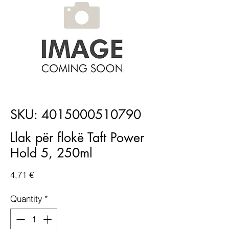
SKU: 4015000510790
Llak për flokë Taft Power
Hold 5, 250ml
Price
4,71 €
Quantity
*