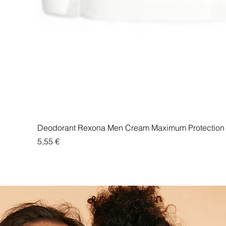
Deodorant Rexona Men Cream Maximum Protection 
Price
5,55 €