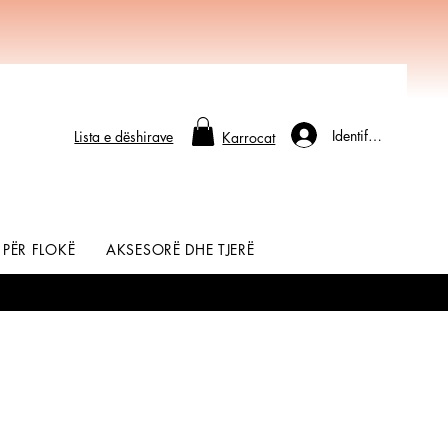
Identifikohu
Lista e dëshirave
Karrocat
 PËR FLOKË
AKSESORË DHE TJERË