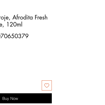
roje, Afrodita Fresh
ve, 120ml
070650379
Buy Now