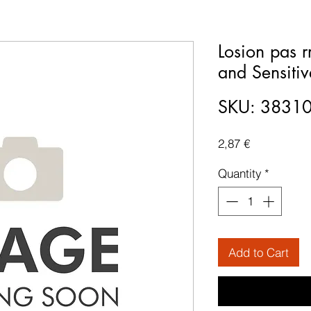
Losion pas r
and Sensiti
SKU: 3831
Price
2,87 €
Quantity
*
Add to Cart