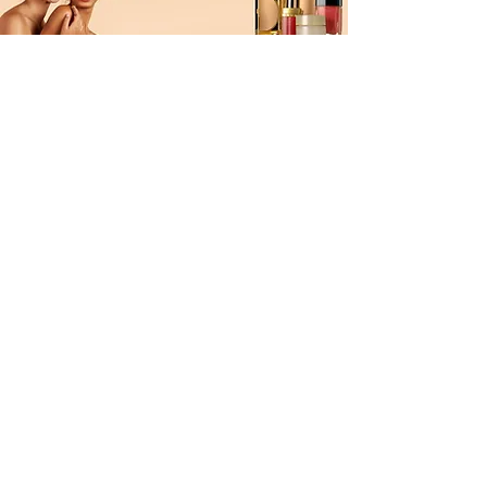
PRODUKTET MË TË KËRKUARA PËR BUKURINË
TUAJ
BLEJ TANI
BËHU PJESË E DIÇKAJE TË
BUKUR
Regjistrohu për email-et tona për
oferta VIP dhe njoftime mbi
produktet e reja
Vendosni email-in tuaj këtu
*
Po, dua të abonohëm në buletinin tuaj.
*
Bashkohu