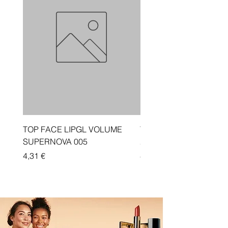
TOP FACE LIPGL VOLUME
Traka depiluese Vicotir
SUPERNOVA 005
20 cope
Price
Price
4,31 €
4,33 €