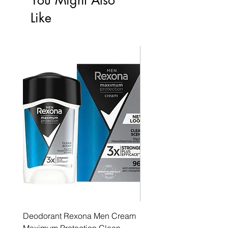
Like
Deodorant Rexona Men Cream
Rexona maximum protec