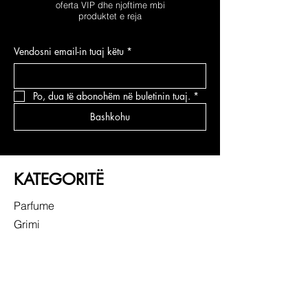
oferta VIP dhe njoftime mbi
produktet e reja
Vendosni email-in tuaj këtu
*
Po, dua të abonohëm në buletinin tuaj.
*
Bashkohu
KATEGORITË
Parfume
Grimi
Kujdesi për fytyrën
Kujdesi për flokë