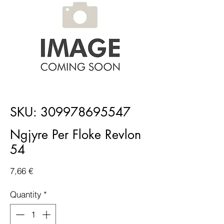
SKU: 309978695547
Ngjyre Per Floke Revlon
54
Price
7,66 €
Quantity
*