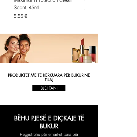
Maximum Protection Clean
cream Active Shield
Scent, 45ml
Price
5,55 €
Price
5,55 €
PRODUKTET MË TË KËRKUARA PËR BUKURINË
TUAJ
BLEJ TANI
BËHU PJESË E DIÇKAJE TË
BUKUR
Regjistrohu për email-et tona për