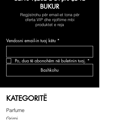
BUKUR
Regjistrohu për email-et tona për
oferta VIP dhe njoftime mbi
produktet e reja
Vendosni email-in tuaj këtu
*
Po, dua të abonohëm në buletinin tuaj.
*
Bashkohu
KATEGORITË
Parfume
Grimi
Kujdesi për fytyrën
Kujdesi për flokë