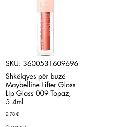
SKU: 3600531609696
Shkëlqyes për buzë
Maybelline Lifter Gloss
Lip Gloss 009 Topaz,
5.4ml
Price
9,78 €