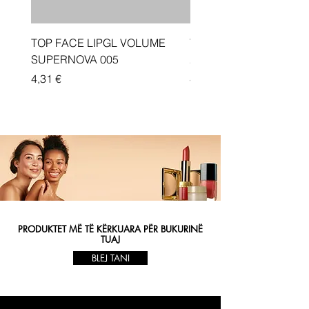
TOP FACE LIPGL VOLUME
Traka depiluese Vicotir
SUPERNOVA 005
20 cope
Price
Price
4,31 €
4,33 €
PRODUKTET MË TË KËRKUARA PËR BUKURINË
TUAJ
BLEJ TANI