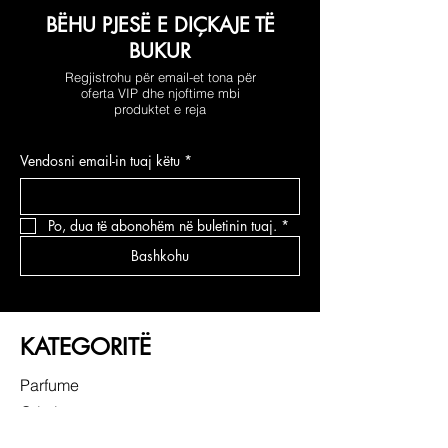
BËHU PJESË E DIÇKAJE TË
BUKUR
Regjistrohu për email-et tona për
oferta VIP dhe njoftime mbi
produktet e reja
Vendosni email-in tuaj këtu
*
Po, dua të abonohëm në buletinin tuaj.
*
Bashkohu
KATEGORITË
Parfume
Grimi
Kujdesi për fytyrën