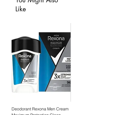
Like
Deodorant Rexona Men Cream
Rexona maximum protec