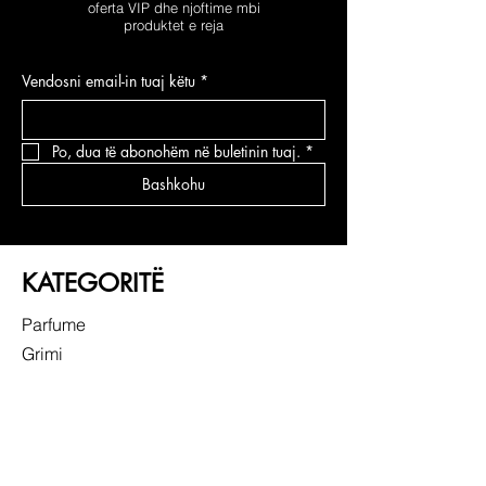
oferta VIP dhe njoftime mbi
produktet e reja
Vendosni email-in tuaj këtu
*
Po, dua të abonohëm në buletinin tuaj.
*
Bashkohu
KATEGORITË
Parfume
Grimi
Kujdesi për fytyrën
Kujdesi për flokë