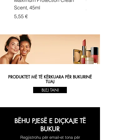
Maximum Protection Clean
cream Active Shield
Scent, 45ml
Price
5,55 €
Price
5,55 €
PRODUKTET MË TË KËRKUARA PËR BUKURINË
TUAJ
BLEJ TANI
BËHU PJESË E DIÇKAJE TË
BUKUR
Regjistrohu për email-et tona për