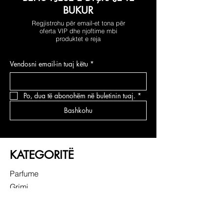
BUKUR
Regjistrohu për email-et tona për
oferta VIP dhe njoftime mbi
produktet e reja
Vendosni email-in tuaj këtu
*
Po, dua të abonohëm në buletinin tuaj.
*
Bashkohu
KATEGORITË
Parfume
Grimi
Kujdesi për fytyrën
Kujdesi për flokë