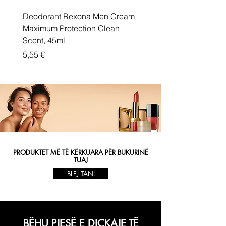
Deodorant Rexona Men Cream
Rexona maximum protec
Maximum Protection Clean
cream Active Shield
Scent, 45ml
Price
5,55 €
Price
5,55 €
PRODUKTET MË TË KËRKUARA PËR BUKURINË
TUAJ
BLEJ TANI
BËHU PJESË E DIÇKAJE TË