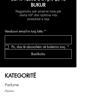
BUKUR
Regjistrohu për email-et tona për
oferta VIP dhe njoftime mbi
produktet e reja
Vendosni email-in tuaj këtu
*
Po, dua të abonohëm në buletinin tuaj.
*
Bashkohu
KATEGORITË
Parfume
Grimi
Kujdesi për fytyrën
Kujdesi për flokë