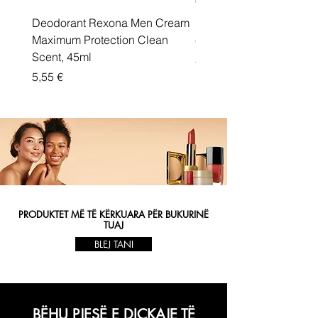
Deodorant Rexona Men Cream
Rexona maximum protec
Maximum Protection Clean
cream Active Shield
Scent, 45ml
Price
5,55 €
Price
5,55 €
PRODUKTET MË TË KËRKUARA PËR BUKURINË
TUAJ
BLEJ TANI
BËHU PJESË E DIÇKAJE TË