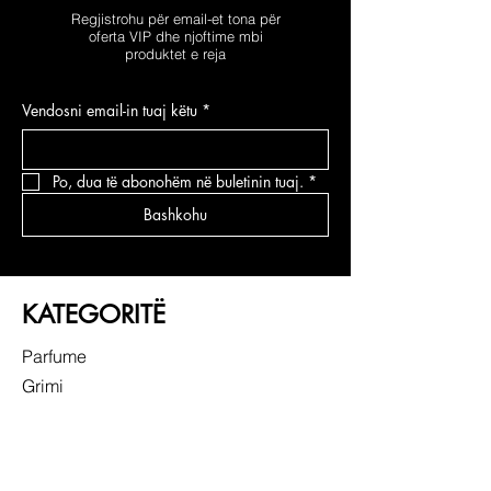
Regjistrohu për email-et tona për
oferta VIP dhe njoftime mbi
produktet e reja
Vendosni email-in tuaj këtu
*
Po, dua të abonohëm në buletinin tuaj.
*
Bashkohu
KATEGORITË
Parfume
Grimi
Kujdesi për fytyrën
Kujdesi për flokë