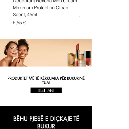
Deodorant Rexona Men Cream
Rexona maximum protec
Maximum Protection Clean
cream Active Shield
Scent, 45ml
Price
5,55 €
Price
5,55 €
PRODUKTET MË TË KËRKUARA PËR BUKURINË
TUAJ
BLEJ TANI
BËHU PJESË E DIÇKAJE TË
BUKUR