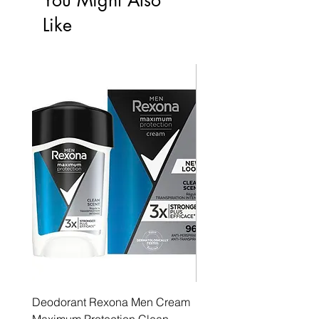
Like
Deodorant Rexona Men Cream
Rexona maximum protec