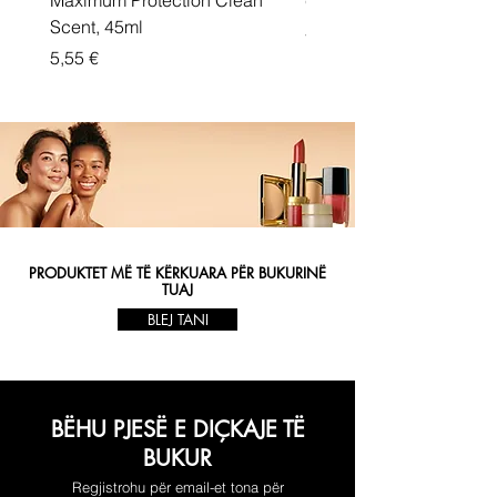
Maximum Protection Clean
cream Active Shield
Scent, 45ml
Price
5,55 €
Price
5,55 €
PRODUKTET MË TË KËRKUARA PËR BUKURINË
TUAJ
BLEJ TANI
BËHU PJESË E DIÇKAJE TË
BUKUR
Regjistrohu për email-et tona për