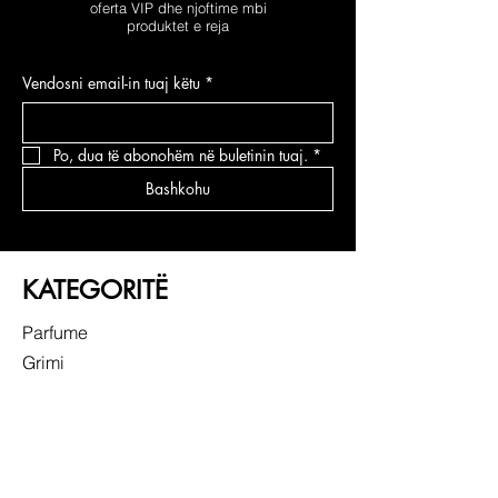
oferta VIP dhe njoftime mbi
produktet e reja
Vendosni email-in tuaj këtu
*
Po, dua të abonohëm në buletinin tuaj.
*
Bashkohu
KATEGORITË
Parfume
Grimi
Kujdesi për fytyrën
Kujdesi për flokë