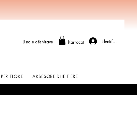
Identifikohu
Lista e dëshirave
Karrocat
 PËR FLOKË
AKSESORË DHE TJERË