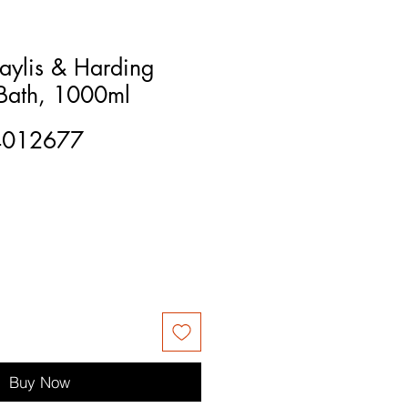
Baylis & Harding
Bath, 1000ml
4012677
Buy Now