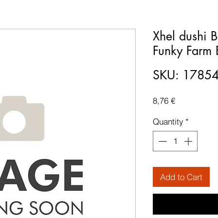
Xhel dushi 
Funky Farm 
SKU: 1785
Price
8,76 €
Quantity
*
Add to Cart