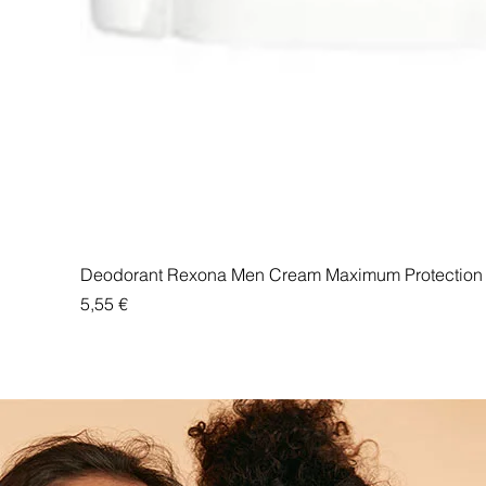
Deodorant Rexona Men Cream Maximum Protection 
Price
5,55 €