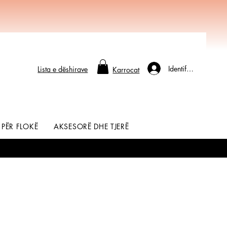
Identifikohu
Lista e dëshirave
Karrocat
 PËR FLOKË
AKSESORË DHE TJERË