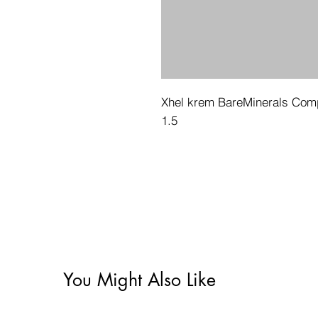
Xhel krem BareMinerals Comp
1.5
You Might Also Like