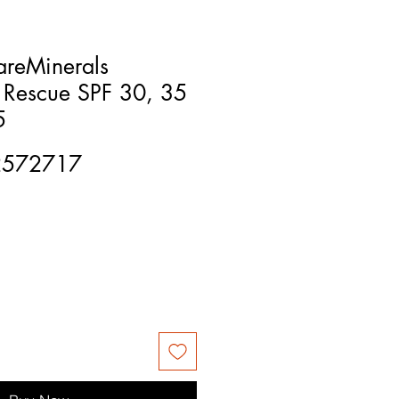
areMinerals
 Rescue SPF 30, 35
5
2572717